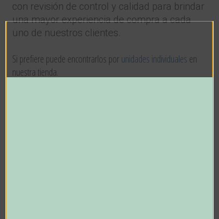
con revisión de control y calidad para brindar
una mayor experiencia de compra a cada
uno de nuestros clientes.
Si prefiere puede encontrarlos por
unidades individuales
en
nuestra tienda.
También puedes consultar nuestros gorritos para bebe,
orejas
de oso
. También puedes consultar nuestros
accesorios y
lencería
.
Productos relacionados