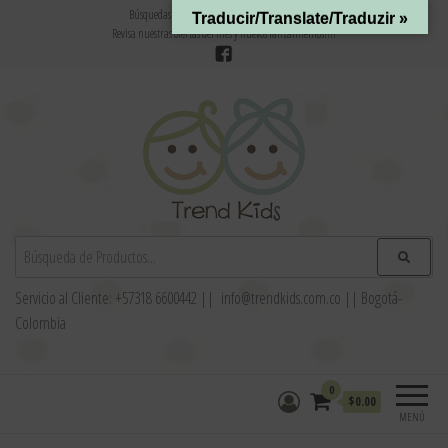
Búsquedas frecuentes:
Bebé
//
Mama
//
Ofertas
Traducir/Translate/Traduzir »
Revisa nuestras ofertas del mes y nuevos lanzamientos!!!!
Trend Kids
Tienda de ropa para bebés, niños y niñas
Servicio al Cliente: +57318 6600442 || info@trendkids.com.co || Bogotá-
Colombia
0
$0.00
MENÚ