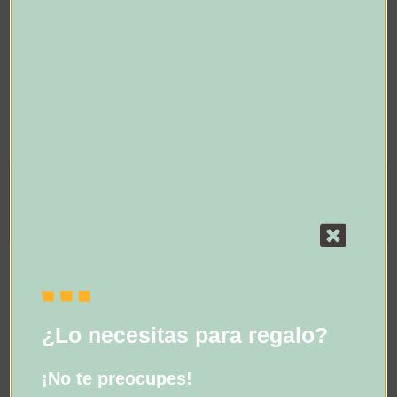
Nosotros
Dernier Cosmetics
Política de Garantía y
Devoluciones
Contacto
Política de Privacidad
REGISTRO PARA NOVEDADES
Suscríbete y te informaremos de nuevas líneas y lanzamientos..!!!
SUSCRÍBETE
¿Lo necesitas para regalo?
¡No te preocupes!