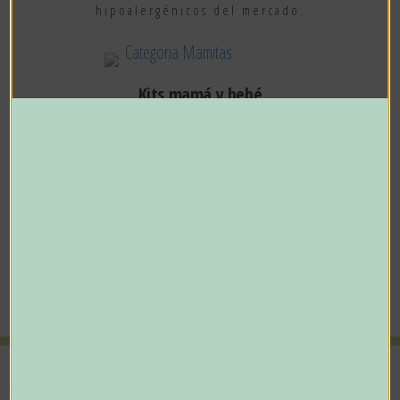
hipoalergénicos del mercado.
Kits mamá y bebé
Encuentras selecciones prácticas de productos que
harán más fácil tu vida con el bebé.
100
%
120
%
Entrega a tiempo
Diseño funcional
110
%
150
%
Experiencia de compra
Atención al cliente
TREND KIDS
MARCAS
LEGAL
Tienda
Palmer's
Términos y Condiciones