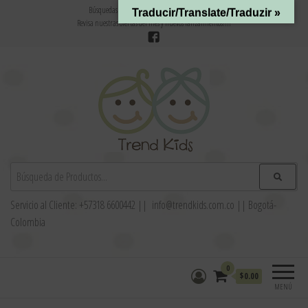
Búsquedas frecuentes:
Bebé
//
Mama
//
Ofertas
Traducir/Translate/Traduzir »
Revisa nuestras ofertas del mes y nuevos lanzamientos!!!!
Trend Kids
Tienda de ropa para bebés, niños y niñas
Servicio al Cliente: +57318 6600442 || info@trendkids.com.co || Bogotá-
Colombia
0
$0.00
MENÚ